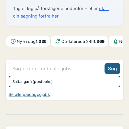
Tag et kig på forslagene nedenfor – eller
start
din søgning forfra her
.
Nye i dag
1.335
Opdaterede 24h
1.369
Noti
Søg
Saltangará (postboks)
Se alle pædagogjobs