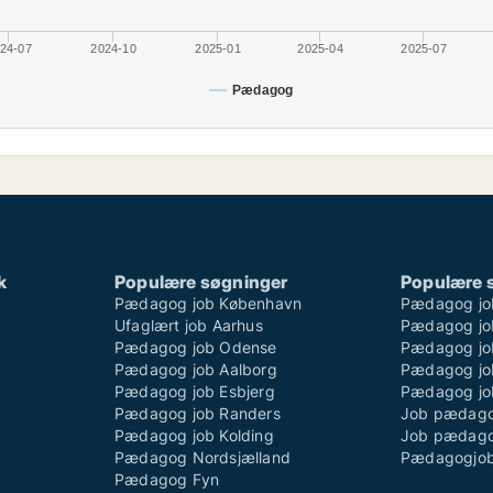
24-07
2024-10
2025-01
2025-04
2025-07
Pædagog
k
Populære søgninger
Populære 
Pædagog job København
Pædagog jo
Ufaglært job Aarhus
Pædagog job
Pædagog job Odense
Pædagog job
Pædagog job Aalborg
Pædagog jo
Pædagog job Esbjerg
Pædagog job
Pædagog job Randers
Job pædago
Pædagog job Kolding
Job pædago
Pædagog Nordsjælland
Pædagogjob
Pædagog Fyn