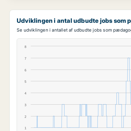
Udviklingen i antal udbudte jobs som
Se udviklingen i antallet af udbudte jobs som pædagog
8
7
6
5
4
3
2
1