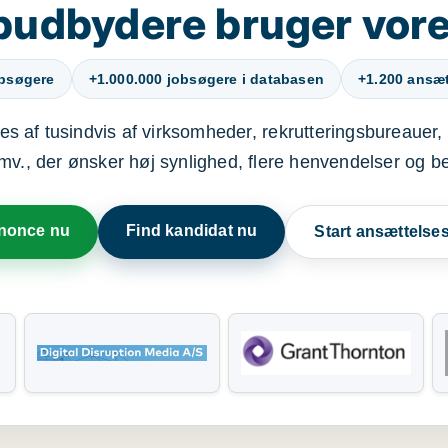
budbydere bruger vore
obsøgere
+1.000.000 jobsøgere i databasen
+1.200 ansætt
s af tusindvis af virksomheder, rekrutteringsbureauer, 
mv., der ønsker høj synlighed, flere henvendelser og b
nnonce nu
Find kandidat nu
Start ansættels