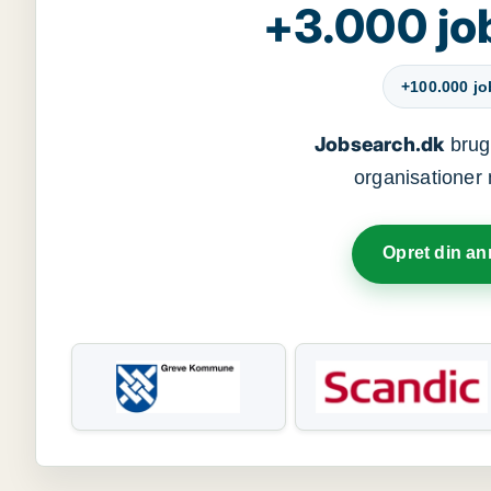
+3.000 jo
+100.000 j
Jobsearch.dk
bruge
organisationer 
Opret din a