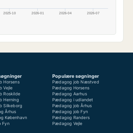
2025-10
2026-01
2026-04
2026-07
søgninger
Populære søgninger
b Horsens
Pædagog job Næstved
 Vejle
Pædagog Horsens
 Roskilde
Pædagog Aarhus
b Herning
Pædagog i udlandet
 Silkeborg
Pædagog job Århus
g Århus
Pædagog job Fyn
g København
Pædagog Randers
 Fyn
Pædagog Vejle