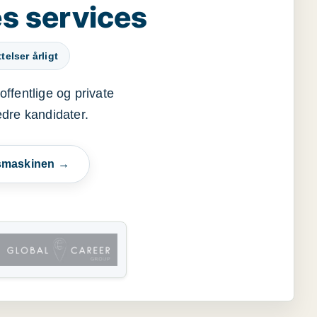
s services
elser årligt
offentlige og private
edre kandidater.
esmaskinen →