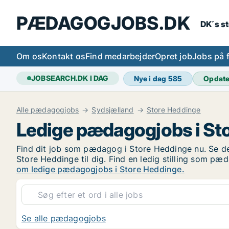
PÆDAGOGJOBS.DK
DK´s s
Om os
Kontakt os
Find medarbejder
Opret job
Jobs på 
JOBSEARCH.DK I DAG
Nye i dag
585
Opdat
Alle pædagogjobs
Sydsjælland
Store Heddinge
Ledige pædagogjobs i St
Find dit job som pædagog i Store Heddinge nu. Se de 
Store Heddinge til dig. Find en ledig stilling som 
om ledige pædagogjobs i Store Heddinge.
Se alle pædagogjobs