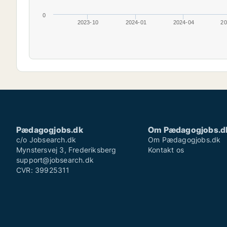
0
2023-10
2024-01
2024-04
20
Pædagogjobs.dk
Om Pædagogjobs.d
c/o Jobsearch.dk
Om Pædagogjobs.dk
Mynstersvej 3, Frederiksberg
Kontakt os
support@jobsearch.dk
CVR: 39925311