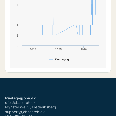
4
3
2
1
0
2024
2025
2026
Pædagog
Pædagogjobs.dk
c/o Jobsearch.dk
Mynstersvej 3, Frederiksberg
support@jobsearch.dk