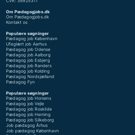
CVR: 39925311
Om Pædagogjobs.dk
Om Pædagogjobs.dk
Kontakt os
Populære søgninger
Pædagog job København
Ufaglært job Aarhus
Pædagog job Odense
Pædagog job Aalborg
Pædagog job Esbjerg
Pædagog job Randers
Pædagog job Kolding
Pædagog Nordsjælland
Pædagog Fyn
Populære søgninger
Pædagog job Horsens
Pædagog job Vejle
Pædagog job Roskilde
Pædagog job Herning
Pædagog job Silkeborg
Job pædagog Århus
Job pædagog København