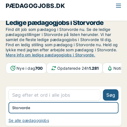
PÆDAGOGJOBS.DK
Alle pædagogjobs
Aalborg
Storvorde
Ledige pædagogjobs i Storvorde
Find dit job som pædagog i Storvorde nu. Se de ledige
pædagogstillinger i Storvorde på listen herunder. Vi har
samlet de fleste ledige pædagogjobs i Storvorde til dig.
Find en ledig stilling som pædagog i Storvorde nu. Held og
lykke med jagten efter arbejde som pædagog i Storvorde.
Mere info om ledige pædagogjobs i Storvorde.
Nye i dag
700
Opdaterede 24h
1.281
Notifik
Søg
Storvorde
Se alle pædagogjobs