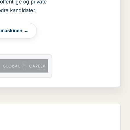
offentlige og private
edre kandidater.
esmaskinen →