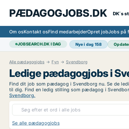
PÆDAGOGJOBS.DK
DK´s s
Om os
Kontakt os
Find medarbejder
Opret job
Jobs på 
JOBSEARCH.DK I DAG
Nye i dag
158
Opdate
Alle pædagogjobs
Fyn
Svendborg
Ledige pædagogjobs i S
Find dit job som pædagog i Svendborg nu. Se de ledi
til dig. Find en ledig stilling som pædagog i Svend
Svendborg.
Se alle pædagogjobs