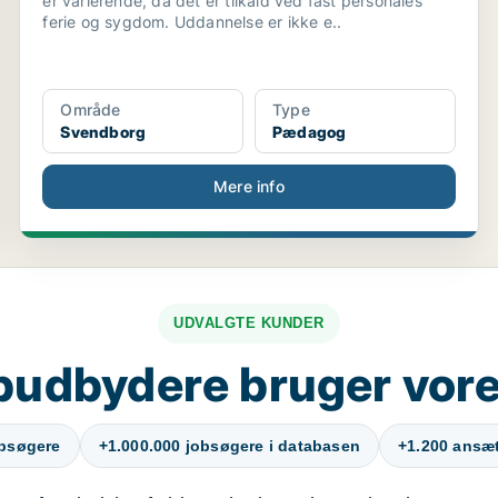
er varierende, da det er tilkald ved fast personales
ferie og sygdom. Uddannelse er ikke e..
Område
Type
Svendborg
Pædagog
Mere info
UDVALGTE KUNDER
budbydere bruger vore
obsøgere
+1.000.000 jobsøgere i databasen
+1.200 ansætt