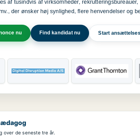
s af tusindvis af virksomheder, rekrutteringsbureauer, 
mv., der ønsker høj synlighed, flere henvendelser og b
nnonce nu
Find kandidat nu
Start ansættels
 pædagog
 over de seneste tre år.