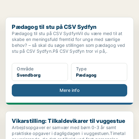
Pædagog til stu på CSV Sydfyn
Pædagog til stu på CSV Sydfyn
Pædagog til stu på CSV SydfynVil du være med til at
skabe en meningsfuld fremtid for unge med særlige
behov? – så skal du søge stillingen som pædagog ved
stu på CSV Sydfyn.På CSV Sydfyn tror vi på,.
Område
Type
Svendborg
Pædagog
Mere info
...
Vikarstilling: Tilkaldevikarer til vuggestue
Vikarstilling: Tilkaldevikarer til vuggestue
Arbejdsopgaver er samvær med børn 0-3 år samt
praktiske opgaver i dagligdagen i vuggestuen.Timetal