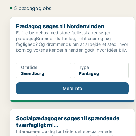
5 pædagogjobs
Pædagog søges til Nordenvinden
Pædagog søges til Nordenvinden
Et lille børnehus med store fællesskaber søger
pædagogBrænder du for leg, relationer og høj
faglighed? Og drømmer du om at arbejde et sted, hvor
børn og voksne kender hinanden godt, hvor idéer bliv..
Område
Type
Svendborg
Pædagog
Mere info
Socialpædagoger søges til spændende tværfagligt mi
Socialpædagoger søges til spændende
tværfagligt mi...
Interesserer du dig for både det specialiserede