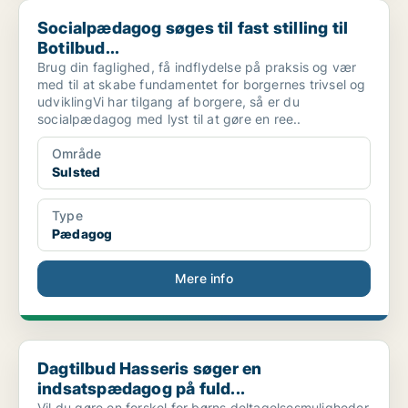
Socialpædagog søges til fast stilling til Botilbud...
Socialpædagog søges til fast stilling til
Botilbud...
Brug din faglighed, få indflydelse på praksis og vær
med til at skabe fundamentet for borgernes trivsel og
udviklingVi har tilgang af borgere, så er du
socialpædagog med lyst til at gøre en ree..
Område
Sulsted
Type
Pædagog
Mere info
Dagtilbud Hasseris søger en indsatspædagog på fuld...
Dagtilbud Hasseris søger en
indsatspædagog på fuld...
Vil du gøre en forskel for børns deltagelsesmuligheder