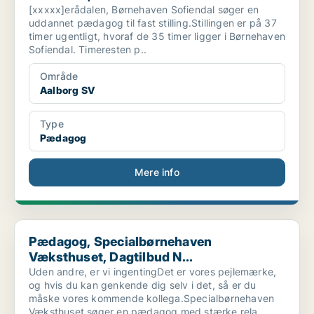
[xxxxx]erådalen, Børnehaven Sofiendal søger en
uddannet pædagog til fast stilling.Stillingen er på 37
timer ugentligt, hvoraf de 35 timer ligger i Børnehaven
Sofiendal. Timeresten p..
Område
Aalborg SV
Type
Pædagog
Mere info
Pædagog, Specialbørnehaven Væksthuset, Dagtilbud N...
Pædagog, Specialbørnehaven
Væksthuset, Dagtilbud N...
Uden andre, er vi ingentingDet er vores pejlemærke,
og hvis du kan genkende dig selv i det, så er du
måske vores kommende kollega.Specialbørnehaven
Væksthuset søger en pædagog med stærke rela..