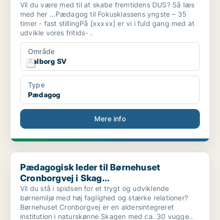
Vil du være med til at skabe fremtidens DUS? Så læs
med her …Pædagog til Fokusklassens yngste – 35
timer - fast stillingPå [xxxxx] er vi i fuld gang med at
udvikle vores fritids- .
Område
Aalborg SV
Type
Pædagog
Mere info
Pædagogisk leder til Børnehuset Cronborgvej i Skag...
Pædagogisk leder til Børnehuset
Cronborgvej i Skag...
Vil du stå i spidsen for et trygt og udviklende
børnemiljø med høj faglighed og stærke relationer?
Børnehuset Cronborgvej er en aldersintegreret
institution i naturskønne Skagen med ca. 30 vugge..