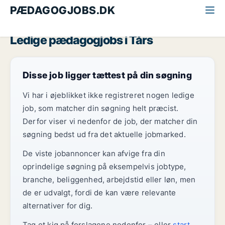
PÆDAGOGJOBS.DK
Alle pædagogjobs
Nordjylland
Tårs
Ledige pædagogjobs i Tårs
Disse job ligger tættest på din søgning
Vi har i øjeblikket ikke registreret nogen ledige
job, som matcher din søgning helt præcist.
Derfor viser vi nedenfor de job, der matcher din
søgning bedst ud fra det aktuelle jobmarked.
De viste jobannoncer kan afvige fra din
oprindelige søgning på eksempelvis jobtype,
branche, beliggenhed, arbejdstid eller løn, men
de er udvalgt, fordi de kan være relevante
alternativer for dig.
Tag et kig på forslagene nedenfor – eller
start