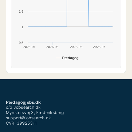
1.5
1
0.5
2026-04
2026-05
2026-06
2026-07
Pædagog
Pædagogjobs.dk
c/o Jobsearch.dk
Mynstersvej 3, Frederiksberg
support@jobsearch.dk
CVR: 39925311