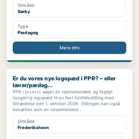
Område
Sæby
Type
Pædagog
Mere info
Er du vores nye logopæd i PPR? – eller lærer/pædag...
Er du vores nye logopæd i PPR? – eller
lærer/pædag...
PPR i [xxxxx] søger en relationsstærk og fagligt
nysgerrig logopæd til en fast fuldtidsstilling med
tiltrædelse den 1. oktober 2026. Stillingen kan også
besættes som en uddannelsess..
Område
Frederikshavn