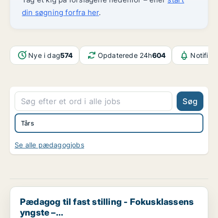
din søgning forfra her
.
Nye i dag
574
Opdaterede 24h
604
Notifika
Søg
Tårs
Se alle pædagogjobs
Pædagog til fast stilling - Fokusklassens yngste –...
Pædagog til fast stilling - Fokusklassens
yngste –...