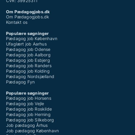
CVR: 39925311
Om Pædagogjobs.dk
Om Pædagogjobs.dk
Kontakt os
Populære søgninger
Pædagog job København
Ufaglært job Aarhus
Pædagog job Odense
Pædagog job Aalborg
Pædagog job Esbjerg
Pædagog job Randers
Pædagog job Kolding
Pædagog Nordsjælland
Pædagog Fyn
Populære søgninger
Pædagog job Horsens
Pædagog job Vejle
Pædagog job Roskilde
Pædagog job Herning
Pædagog job Silkeborg
Job pædagog Århus
Job pædagog København