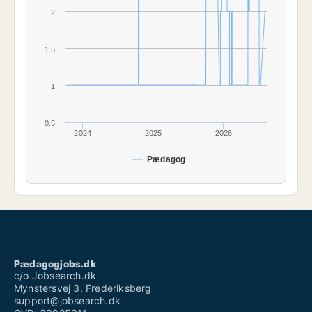
2
1.5
1
0.5
2024
2025
2026
Pædagog
Pædagogjobs.dk
c/o Jobsearch.dk
Mynstersvej 3, Frederiksberg
support@jobsearch.dk