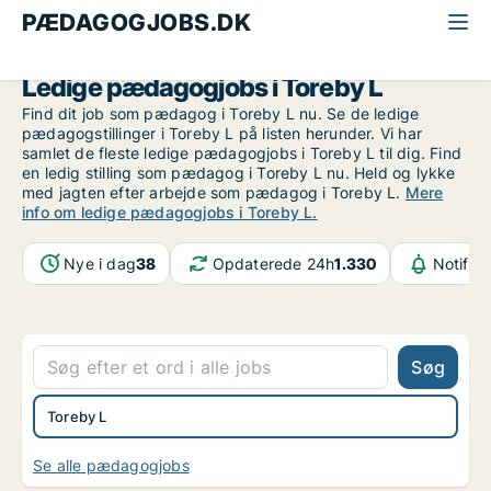
PÆDAGOGJOBS.DK
Alle pædagogjobs
Lolland og Falster
Toreby L
Ledige pædagogjobs i Toreby L
Find dit job som pædagog i Toreby L nu. Se de ledige
pædagogstillinger i Toreby L på listen herunder. Vi har
samlet de fleste ledige pædagogjobs i Toreby L til dig. Find
en ledig stilling som pædagog i Toreby L nu. Held og lykke
med jagten efter arbejde som pædagog i Toreby L.
Mere
info om ledige pædagogjobs i Toreby L.
Nye i dag
38
Opdaterede 24h
1.330
Notifik
Søg
Toreby L
Se alle pædagogjobs