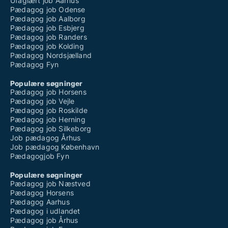
Ufaglært job Aarhus
Pædagog job Odense
Pædagog job Aalborg
Pædagog job Esbjerg
Pædagog job Randers
Pædagog job Kolding
Pædagog Nordsjælland
Pædagog Fyn
Populære søgninger
Pædagog job Horsens
Pædagog job Vejle
Pædagog job Roskilde
Pædagog job Herning
Pædagog job Silkeborg
Job pædagog Århus
Job pædagog København
Pædagogjob Fyn
Populære søgninger
Pædagog job Næstved
Pædagog Horsens
Pædagog Aarhus
Pædagog i udlandet
Pædagog job Århus