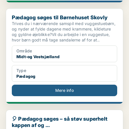
Pædagog søges til Børnehuset Skovly
Pædagog søges til Børnehuset Skovly
Trives du i nærværende samspil med vuggestuebørn,
og nyder at fylde dagene med krammere, kildeture
og gyldne øjeblikke?Vil du arbejde i en vuggestue,
hvor børn godt må tage sandalerne af for at..
Område
Midt-og Vestsjælland
Type
Pædagog
Mere info
🎈 Pædagog søges – så støv superhelt kappen af og ...
🎈 Pædagog søges – så støv superhelt
kappen af og ...