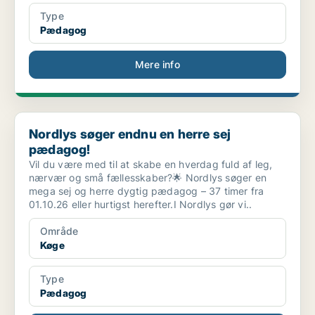
Type
Pædagog
Mere info
Nordlys søger endnu en herre sej pædagog!
Nordlys søger endnu en herre sej
pædagog!
Vil du være med til at skabe en hverdag fuld af leg,
nærvær og små fællesskaber?🌟 Nordlys søger en
mega sej og herre dygtig pædagog – 37 timer fra
01.10.26 eller hurtigst herefter.I Nordlys gør vi..
Område
Køge
Type
Pædagog