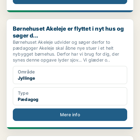
Børnehuset Akeleje er flyttet i nyt hus og søger d...
Børnehuset Akeleje er flyttet i nyt hus og
søger d...
Børnehuset Akeleje udvider og søger derfor to
pædagoger Akeleje skal åbne nye stuer i et helt
nybygget børnehus. Derfor har vi brug for dig, der
synes denne opgave lyder sjov… Vi glæder o..
Område
Jyllinge
Type
Pædagog
Mere info
Pædagog - FlexjobAd-hoc, Deltid