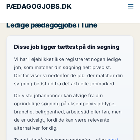
PÆDAGOGJOBS.DK
Alle pædagogjobs
Midt-og Vestsjælland
Tune
Ledige pædagogjobs i Tune
Disse job ligger tættest på din søgning
Vi har i øjeblikket ikke registreret nogen ledige
job, som matcher din søgning helt præcist.
Derfor viser vi nedenfor de job, der matcher din
søgning bedst ud fra det aktuelle jobmarked.
De viste jobannoncer kan afvige fra din
oprindelige søgning på eksempelvis jobtype,
branche, beliggenhed, arbejdstid eller løn, men
de er udvalgt, fordi de kan være relevante
alternativer for dig.
Tag et kig på forslagene nedenfor – eller
start