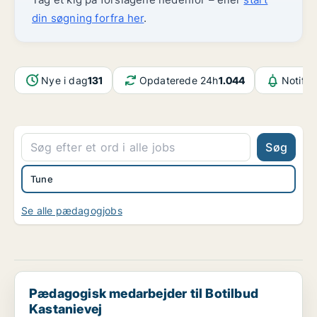
din søgning forfra her
.
Nye i dag
131
Opdaterede 24h
1.044
Notifik
Søg
Tune
Se alle pædagogjobs
Pædagogisk medarbejder til Botilbud Kastanievej
Pædagogisk medarbejder til Botilbud
Kastanievej