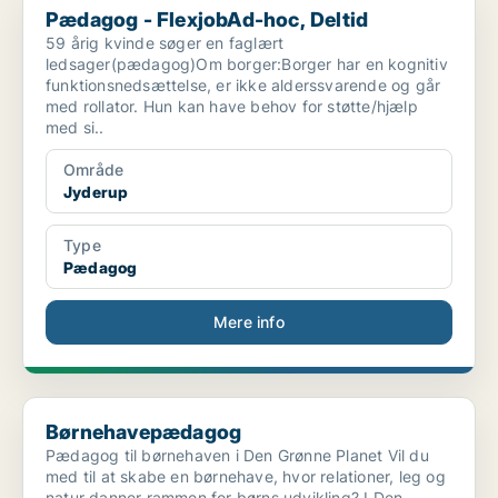
Pædagog - FlexjobAd-hoc, Deltid
59 årig kvinde søger en faglært
ledsager(pædagog)Om borger:Borger har en kognitiv
funktionsnedsættelse, er ikke alderssvarende og går
med rollator. Hun kan have behov for støtte/hjælp
med si..
Område
Jyderup
Type
Pædagog
Mere info
Børnehavepædagog
Børnehavepædagog
Pædagog til børnehaven i Den Grønne Planet Vil du
med til at skabe en børnehave, hvor relationer, leg og
natur danner rammen for børns udvikling? I Den