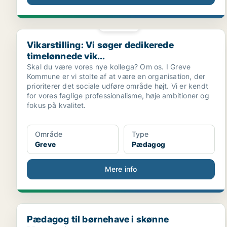
PLATIN
Vikarstilling: Vi søger dedikerede timelønnede vik...
Vikarstilling: Vi søger dedikerede
timelønnede vik...
Skal du være vores nye kollega? Om os. I Greve
Kommune er vi stolte af at være en organisation, der
prioriterer det sociale udføre område højt. Vi er kendt
for vores faglige professionalisme, høje ambitioner og
fokus på kvalitet.
Område
Type
Greve
Pædagog
Mere info
Pædagog til børnehave i skønne Margueritten
Pædagog til børnehave i skønne