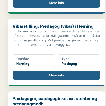
Mere info
Vikarstilling: Pædagog (vikar) i Herning
Vikarstilling: Pædagog (vikar) i Herning
Er du pædagog, og kunne du tænke dig at blive en del
af holdet i Hvepsereden/Midgaarden? Så er det måske
dig, vi søger.Afdeling Midgaarden søger en pædagog
til et barselsvikariat i vores vugges..
Område
Type
Herning
Pædagog
Mere info
Pædagoger, pædagogiske assistenter og pædagogme
Pædagoger, pædagogiske assistenter og
pædagogmedhj...