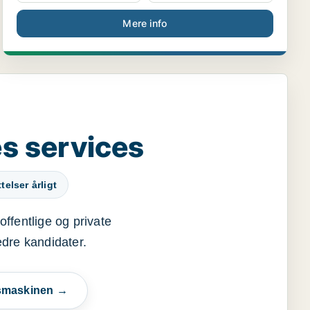
Mere info
s services
elser årligt
offentlige og private
edre kandidater.
esmaskinen →