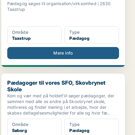
Pædagog søges til organisation/virksomhed i 2630
Taastrup
Område
Type
Taastrup
Pædagog
Mere info
.
Pædagoger til vores SFO, Skovbrynet Skole
Pædagoger til vores SFO, Skovbrynet
Skole
Kom og vær med på holdet!Vi søger pædagoger, der
sammen med alle os andre på Skovbrynet skole,
motiveres og finder mening i et arbejde, hvor der
skabes deltagelsesmuligheder for alle og hvor fæ..
Område
Type
Søborg
Pædagog