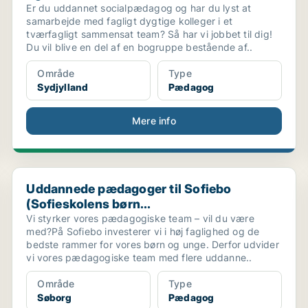
Er du uddannet socialpædagog og har du lyst at
samarbejde med fagligt dygtige kolleger i et
tværfagligt sammensat team? Så har vi jobbet til dig!
Du vil blive en del af en bogruppe bestående af..
Område
Type
Sydjylland
Pædagog
Mere info
Uddannede pædagoger til Sofiebo (Sofieskolens børn..
Uddannede pædagoger til Sofiebo
(Sofieskolens børn...
Vi styrker vores pædagogiske team – vil du være
med?På Sofiebo investerer vi i høj faglighed og de
bedste rammer for vores børn og unge. Derfor udvider
vi vores pædagogiske team med flere uddanne..
Område
Type
Søborg
Pædagog