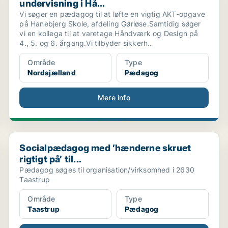
undervisning i Hå...
Vi søger en pædagog til at løfte en vigtig AKT-opgave
på Hanebjerg Skole, afdeling Gørløse.Samtidig søger
vi en kollega til at varetage Håndværk og Design på
4., 5. og 6. årgang.Vi tilbyder sikkerh..
Område
Type
Nordsjælland
Pædagog
Mere info
.
Socialpædagog med ’hænderne skruet rigtigt på’ til...
Socialpædagog med ’hænderne skruet
rigtigt på’ til...
Pædagog søges til organisation/virksomhed i 2630
Taastrup
Område
Type
Taastrup
Pædagog