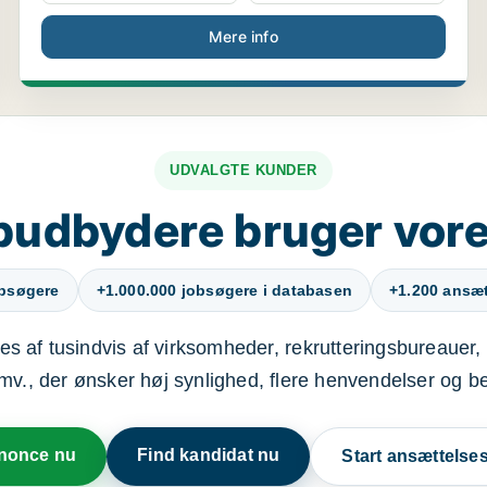
Mere info
UDVALGTE KUNDER
budbydere bruger vore
obsøgere
+1.000.000 jobsøgere i databasen
+1.200 ansætt
s af tusindvis af virksomheder, rekrutteringsbureauer, 
mv., der ønsker høj synlighed, flere henvendelser og b
nnonce nu
Find kandidat nu
Start ansættels