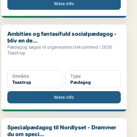
Mere info
..
Ambitiøs og fantasifuld socialpædagog - bliv en de...
Ambitiøs og fantasifuld socialpædagog -
bliv en de...
Pædagog søges til organisation/virksomhed i 2630
Taastrup
Område
Type
Taastrup
Pædagog
Mere info
Specialpædagog til Nordlyset - Drømmer du om speci...
Specialpædagog til Nordlyset - Drømmer
du om speci...