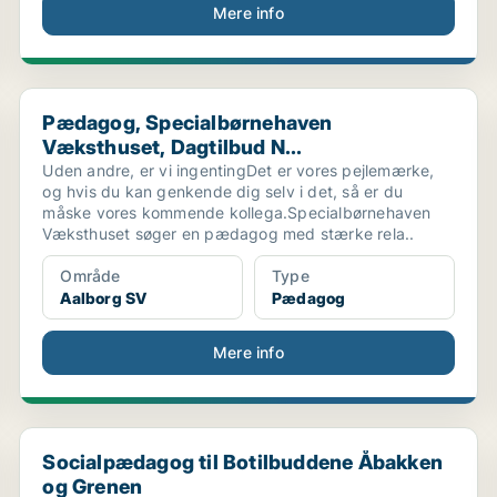
Mere info
Pædagog, Specialbørnehaven Væksthuset, Dagtilbud N.
Pædagog, Specialbørnehaven
Væksthuset, Dagtilbud N...
Uden andre, er vi ingentingDet er vores pejlemærke,
og hvis du kan genkende dig selv i det, så er du
måske vores kommende kollega.Specialbørnehaven
Væksthuset søger en pædagog med stærke rela..
Område
Type
Aalborg SV
Pædagog
Mere info
dhj...
Socialpædagog til Botilbuddene Åbakken og Grenen
Socialpædagog til Botilbuddene Åbakken
og Grenen