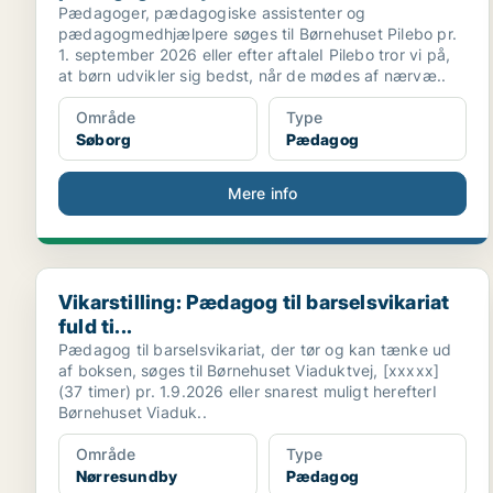
Pædagoger, pædagogiske assistenter og
pædagogmedhjælpere søges til Børnehuset Pilebo pr.
1. september 2026 eller efter aftaleI Pilebo tror vi på,
at børn udvikler sig bedst, når de mødes af nærvæ..
Område
Type
Søborg
Pædagog
Mere info
Vikarstilling: Pædagog til barselsvikariat fuld ti...
Vikarstilling: Pædagog til barselsvikariat
fuld ti...
Pædagog til barselsvikariat, der tør og kan tænke ud
af boksen, søges til Børnehuset Viaduktvej, [xxxxx]
(37 timer) pr. 1.9.2026 eller snarest muligt herefterI
Børnehuset Viaduk..
Område
Type
Nørresundby
Pædagog