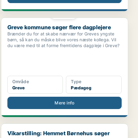
PLATIN
Greve kommune søger flere dagplejere
Greve kommune søger flere dagplejere
Brænder du for at skabe nærvær for Greves yngste
børn, så kan du måske blive vores næste kollega. Vil
du være med til at forme fremtidens dagpleje i Greve?
Område
Type
Greve
Pædagog
Mere info
...
Vikarstilling: Hemmet Børnehus søger pædagog til e...
Vikarstilling: Hemmet Børnehus søger