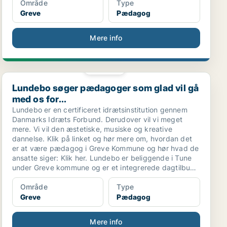
Område
Type
Greve
Pædagog
Mere info
PLATIN
Lundebo søger pædagoger som glad vil gå med os for...
Lundebo søger pædagoger som glad vil gå
med os for...
Lundebo er en certificeret idrætsinstitution gennem
Danmarks Idræts Forbund. Derudover vil vi meget
mere. Vi vil den æstetiske, musiske og kreative
dannelse. Klik på linket og hør mere om, hvordan det
er at være pædagog i Greve Kommune og hør hvad de
ansatte siger: Klik her. Lundebo er beliggende i Tune
under Greve kommune og er et integrerede dagtilbud
for børn fra 0-6 år.
Område
Type
Greve
Pædagog
Mere info