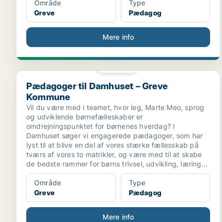
Område
Type
Greve
Pædagog
Mere info
PLATIN
Pædagoger til Damhuset – Greve Kommune
Pædagoger til Damhuset – Greve
Kommune
Vil du være med i teamet, hvor leg, Marte Meo, sprog
og udviklende børnefælleskaber er
omdrejningspunktet for børnenes hverdag? I
Damhuset søger vi engagerede pædagoger, som har
lyst til at blive en del af vores stærke fællesskab på
tværs af vores to matrikler, og være med til at skabe
de bedste rammer for børns trivsel, udvikling, læring
og dannelse.
Område
Type
Greve
Pædagog
Mere info