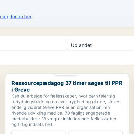
ning forfra her
.
Udlandet
PLATIN
Ressourcepædagog 37 timer søges til PPR i Greve
Ressourcepædagog 37 timer søges til PPR
i Greve
Kan du arbejde for fællesskaber, hvor børn føler sig
betydningsfulde og oplever tryghed og glæde, så læs
endelig videre! Greve PPR er en organisation i en
rivende udvikling med ca. 70 fagligt engagerede
medarbejdere. Vi vægter inkluderende fællesskaber
og tidlig indsats højt.