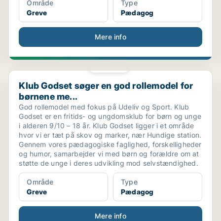
Område
Type
Greve
Pædagog
Mere info
PLATIN
Klub Godset søger en god rollemodel for børnene me...
Klub Godset søger en god rollemodel for
børnene me...
God rollemodel med fokus på Udeliv og Sport. Klub
Godset er en fritids- og ungdomsklub for børn og unge
i alderen 9/10 – 18 år. Klub Godset ligger i et område
hvor vi er tæt på skov og marker, nær Hundige station.
Gennem vores pædagogiske faglighed, forskelligheder
og humor, samarbejder vi med børn og forældre om at
støtte de unge i deres udvikling mod selvstændighed.
Område
Type
Greve
Pædagog
Mere info