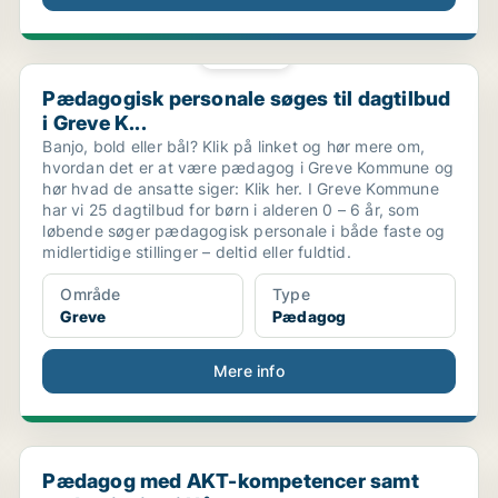
PLATIN
Pædagogisk personale søges til dagtilbud i Greve K...
Pædagogisk personale søges til dagtilbud
i Greve K...
Banjo, bold eller bål? Klik på linket og hør mere om,
hvordan det er at være pædagog i Greve Kommune og
hør hvad de ansatte siger: Klik her. I Greve Kommune
har vi 25 dagtilbud for børn i alderen 0 – 6 år, som
løbende søger pædagogisk personale i både faste og
midlertidige stillinger – deltid eller fuldtid.
Område
Type
Greve
Pædagog
Mere info
Pædagog med AKT-kompetencer samt undervisning i Hå
Pædagog med AKT-kompetencer samt