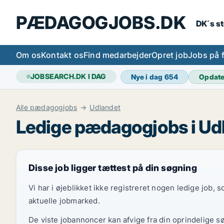
PÆDAGOGJOBS.DK
DK´s s
Om os
Kontakt os
Find medarbejder
Opret job
Jobs på 
JOBSEARCH.DK I DAG
Nye i dag
654
Opdat
Alle pædagogjobs
Udlandet
Ledige pædagogjobs i Ud
Disse job ligger tættest på din søgning
Vi har i øjeblikket ikke registreret nogen ledige job,
aktuelle jobmarked.
De viste jobannoncer kan afvige fra din oprindelige s