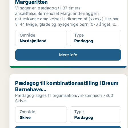
Margueritten
Vi søger en pædagog til 37 timers
ansættelse.Børnehuset Margueritten ligger i
naturskønne omgivelser i udkanten af [xxxxx] Her har
vi 44 livlige, glade og nysgerrige børn (0-6 årige), o..
Område
Type
Nordsjælland
Pædagog
Mere info
Pædagog til kombinationsstilling i Breum Børnehave..
Pædagog til kombinationsstilling i Breum
Børnehave...
Pædagog søges til organisation/virksomhed i 7800
Skive
Område
Type
Skive
Pædagog