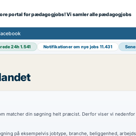
tore portal for pædagogjobs! Vi samler alle pædagogjobs
facebook
erede 24h
1.541
Notifikationer om nye jobs
11.431
Sene
landet
 som matcher din søgning helt præcist. Derfor viser vi nedenfo
øgning på eksempelvis jobtype, branche, beliggenhed, arbejdst