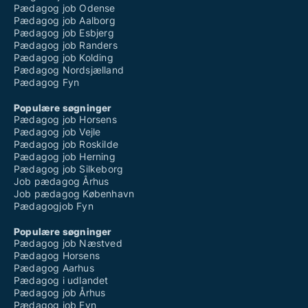
Pædagog job Odense
Pædagog job Aalborg
Pædagog job Esbjerg
Pædagog job Randers
Pædagog job Kolding
Pædagog Nordsjælland
Pædagog Fyn
Populære søgninger
Pædagog job Horsens
Pædagog job Vejle
Pædagog job Roskilde
Pædagog job Herning
Pædagog job Silkeborg
Job pædagog Århus
Job pædagog København
Pædagogjob Fyn
Populære søgninger
Pædagog job Næstved
Pædagog Horsens
Pædagog Aarhus
Pædagog i udlandet
Pædagog job Århus
Pædagog job Fyn