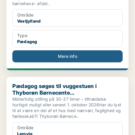
børnehave- afdel..
Område
Vestjylland
Type
Pædagog
Mere info
Pædagog søges til vuggestuen i Thyborøn Børnecente...
Pædagog søges til vuggestuen i
Thyborøn Børnecente...
Midlertidig stilling på 30-37 timer – tiltrædelse
hurtigst muligt eller senest 1. oktober 2026Har du lyst
til at være en del af et hus med nærvær, faglighed og
fællesskab?I Thyborøn Børnece..
Område
Lemvig