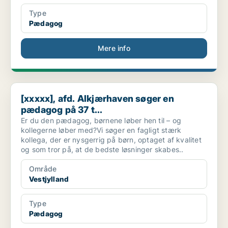
Type
Pædagog
Mere info
[xxxxx], afd. Alkjærhaven søger en pædagog på 37 t...
[xxxxx], afd. Alkjærhaven søger en
pædagog på 37 t...
Er du den pædagog, børnene løber hen til – og
kollegerne løber med?Vi søger en fagligt stærk
kollega, der er nysgerrig på børn, optaget af kvalitet
og som tror på, at de bedste løsninger skabes..
Område
Vestjylland
Type
Pædagog