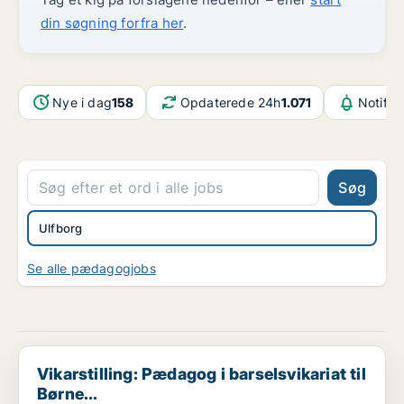
din søgning forfra her
.
Nye i dag
158
Opdaterede 24h
1.071
Notifik
Søg
Ulfborg
Se alle pædagogjobs
Vikarstilling: Pædagog i barselsvikariat til Børne...
Vikarstilling: Pædagog i barselsvikariat til
Børne...