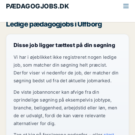
PÆDAGOGJOBS.DK
Alle pædagogjobs
Vestjylland
Ulfborg
Ledige pædagogjobs i Ulfborg
Disse job ligger tættest på din søgning
Vi har i øjeblikket ikke registreret nogen ledige
job, som matcher din søgning helt præcist.
Derfor viser vi nedenfor de job, der matcher din
søgning bedst ud fra det aktuelle jobmarked.
De viste jobannoncer kan afvige fra din
oprindelige søgning på eksempelvis jobtype,
branche, beliggenhed, arbejdstid eller løn, men
de er udvalgt, fordi de kan være relevante
alternativer for dig.
Tag et kig på forslagene nedenfor – eller
start