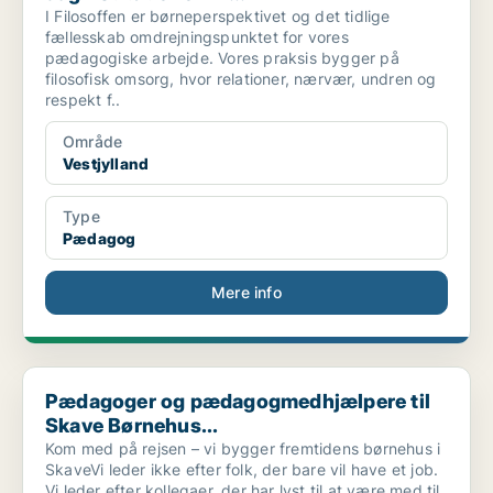
I Filosoffen er børneperspektivet og det tidlige
fællesskab omdrejningspunktet for vores
pædagogiske arbejde. Vores praksis bygger på
filosofisk omsorg, hvor relationer, nærvær, undren og
respekt f..
Område
Vestjylland
Type
Pædagog
Mere info
Pædagoger og pædagogmedhjælpere til Skave Børnehus...
Pædagoger og pædagogmedhjælpere til
Skave Børnehus...
Kom med på rejsen – vi bygger fremtidens børnehus i
SkaveVi leder ikke efter folk, der bare vil have et job.
Vi leder efter kollegaer, der har lyst til at være med til