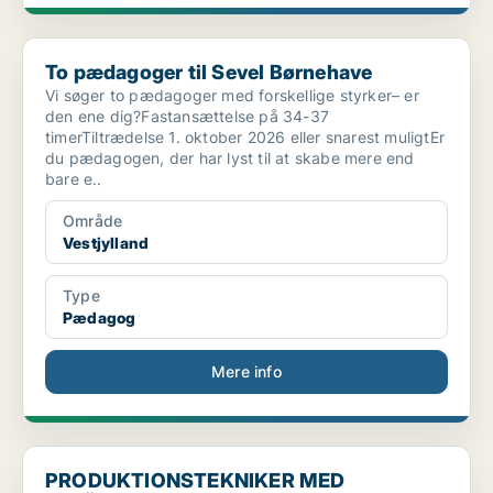
To pædagoger til Sevel Børnehave
To pædagoger til Sevel Børnehave
Vi søger to pædagoger med forskellige styrker– er
den ene dig?Fastansættelse på 34-37
timerTiltrædelse 1. oktober 2026 eller snarest muligtEr
du pædagogen, der har lyst til at skabe mere end
bare e..
Område
Vestjylland
Type
Pædagog
Mere info
PRODUKTIONSTEKNIKER MED AFFÄRSFOKUS TILL KOCKUMS M
PRODUKTIONSTEKNIKER MED