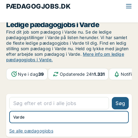
PÆDAGOGJOBS.DK
Alle pædagogjobs
Sydjylland
Varde
Ledige pædagogjobs i Varde
Find dit job som pædagog i Varde nu. Se de ledige
pædagogstillinger i Varde på listen herunder. Vi har samlet
de fleste ledige pædagogjobs i Varde til dig. Find en ledig
stilling som pædagog i Varde nu. Held og lykke med jagten
efter arbejde som pædagog i Varde.
Mere info om ledige
pædagogjobs i Varde.
Nye i dag
39
Opdaterede 24h
1.331
Notifika
Søg
Varde
Se alle pædagogjobs