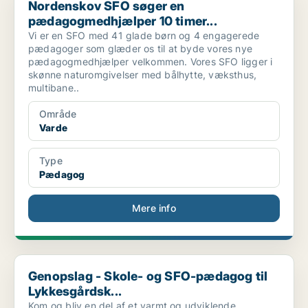
Nordenskov SFO søger en
pædagogmedhjælper 10 timer...
Vi er en SFO med 41 glade børn og 4 engagerede
pædagoger som glæder os til at byde vores nye
pædagogmedhjælper velkommen. Vores SFO ligger i
skønne naturomgivelser med bålhytte, væksthus,
multibane..
Område
Varde
Type
Pædagog
Mere info
Genopslag - Skole- og SFO-pædagog til Lykkesgårdsk...
Genopslag - Skole- og SFO-pædagog til
Lykkesgårdsk...
Kom og bliv en del af et varmt og udviklende