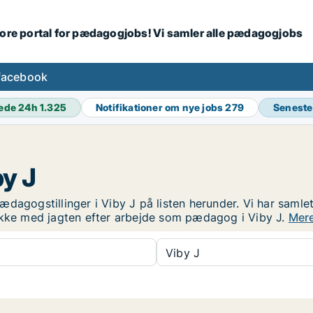
tore portal for pædagogjobs! Vi samler alle pædagogjobs
facebook
ede 24h
1.325
Notifikationer om nye jobs
279
Seneste
y J
dagogstillinger i Viby J på listen herunder. Vi har samlet
lykke med jagten efter arbejde som pædagog i Viby J.
Mere
Viby J