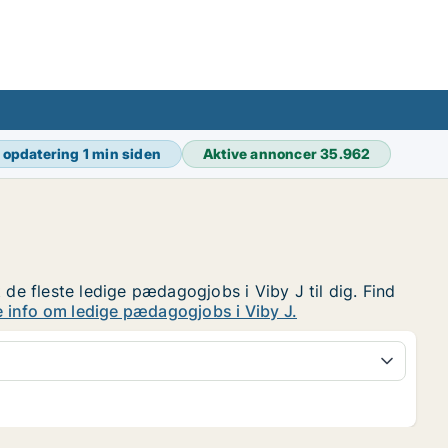
 opdatering
1 min siden
Aktive annoncer
35.962
 de fleste ledige pædagogjobs i Viby J til dig. Find
 info om ledige pædagogjobs i Viby J.