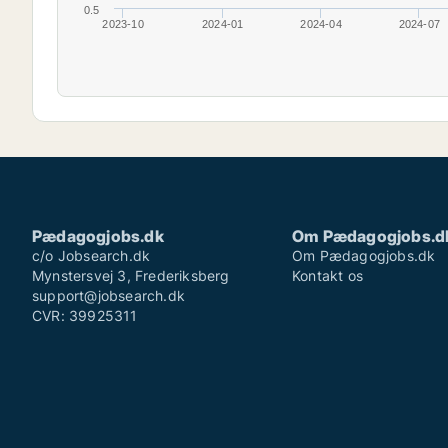
0.5
2023-10
2024-01
2024-04
2024-07
Pædagogjobs.dk
Om Pædagogjobs.d
c/o Jobsearch.dk
Om Pædagogjobs.dk
Mynstersvej 3, Frederiksberg
Kontakt os
support@jobsearch.dk
CVR: 39925311