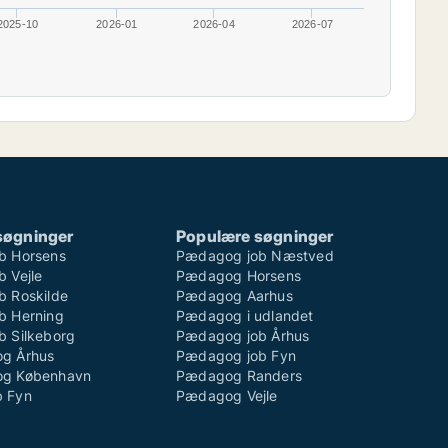
2025-10
2026-01
2026-04
2026-07
søgninger
Populære søgninger
b Horsens
Pædagog job Næstved
 Vejle
Pædagog Horsens
 Roskilde
Pædagog Aarhus
b Herning
Pædagog i udlandet
 Silkeborg
Pædagog job Århus
g Århus
Pædagog job Fyn
g København
Pædagog Randers
 Fyn
Pædagog Vejle