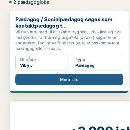
2 pædagogjobs
Pædagog / Socialpædagog søges som kontaktpædago
Pædagog / Socialpædagog søges som
kontaktpædagog t...
Vil du være med til at skabe tryghed, udvikling og nye
muligheder for børn og unge?På [xxxxx] søger vi en
engageret, fagligt velfunderet og relationskompetent
pædagog eller socialp..
Område
Type
Viby J
Pædagog
Mere info