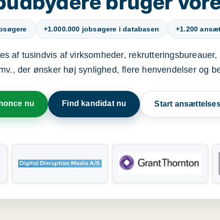
budbydere bruger vore
obsøgere
+1.000.000 jobsøgere i databasen
+1.200 ansætt
s af tusindvis af virksomheder, rekrutteringsbureauer, 
mv., der ønsker høj synlighed, flere henvendelser og b
nnonce nu
Find kandidat nu
Start ansættels