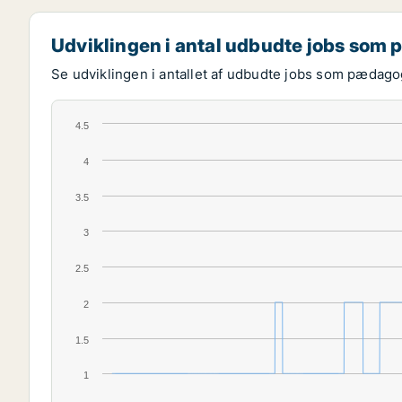
Udviklingen i antal udbudte jobs som
Se udviklingen i antallet af udbudte jobs som pædagog
4.5
4
3.5
3
2.5
2
1.5
1