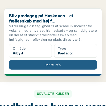
g t...
Bliv pædagog på Høskoven – et fællesskab med høj f...
Bliv pædagog på Høskoven – et
fællesskab med høj f...
Vil du bruge din faglighed til at skabe livskvalitet for
voksne med erhvervet hjerneskade – og samtidig være
en del af et stærkt arbejdsfællesskab med
høj faglighed, refleksion og plads til nærvær?.
Område
Type
Viby J
Pædagog
Mere info
UDVALGTE KUNDER