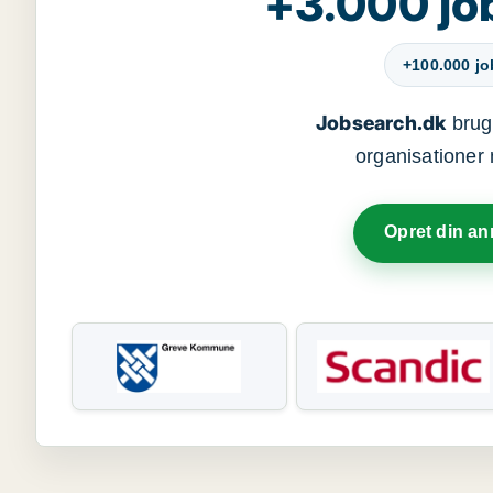
+3.000 jo
+100.000 j
Jobsearch.dk
bruge
organisationer 
Opret din a