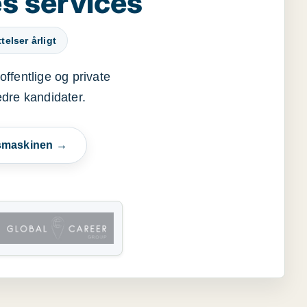
s services
elser årligt
offentlige og private
edre kandidater.
esmaskinen →