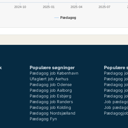
2024-10
2025-01
2025-04
2025-07
Pædagog
k
Populære søgninger
Populære 
Pædagog job København
Pædagog jo
Ufaglært job Aarhus
Pædagog job
Pædagog job Odense
Pædagog job
Pædagog job Aalborg
Pædagog jo
Pædagog job Esbjerg
Pædagog job
Pædagog job Randers
Job pædago
Pædagog job Kolding
Job pædago
Pædagog Nordsjælland
Pædagogjob
Pædagog Fyn