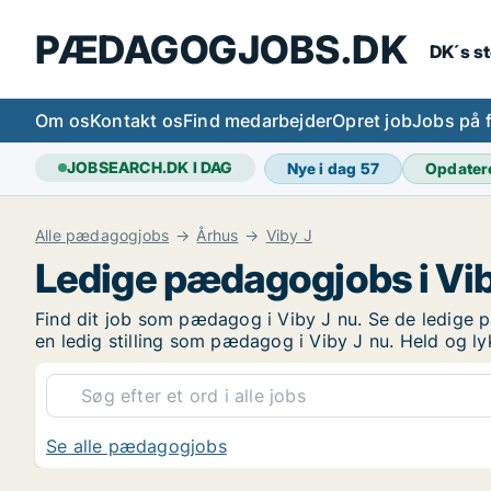
PÆDAGOGJOBS.DK
DK´s s
Om os
Kontakt os
Find medarbejder
Opret job
Jobs på 
JOBSEARCH.DK I DAG
Nye i dag
57
Opdater
Alle pædagogjobs
Århus
Viby J
Ledige pædagogjobs i Vib
Find dit job som pædagog i Viby J nu. Se de ledige pæ
en ledig stilling som pædagog i Viby J nu. Held og 
Se alle pædagogjobs