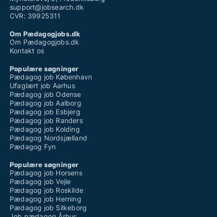
support@jobsearch.dk
CVR: 39925311
Om Pædagogjobs.dk
Om Pædagogjobs.dk
Kontakt os
Populære søgninger
Pædagog job København
Ufaglært job Aarhus
Pædagog job Odense
Pædagog job Aalborg
Pædagog job Esbjerg
Pædagog job Randers
Pædagog job Kolding
Pædagog Nordsjælland
Pædagog Fyn
Populære søgninger
Pædagog job Horsens
Pædagog job Vejle
Pædagog job Roskilde
Pædagog job Herning
Pædagog job Silkeborg
Job pædagog Århus