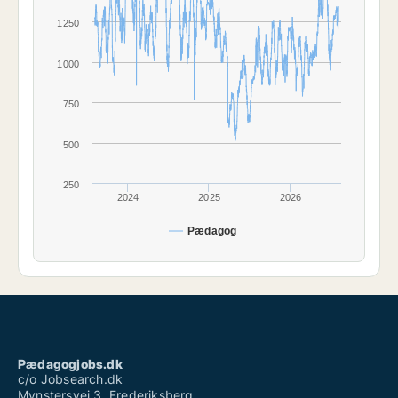
1250
1000
750
500
250
2024
2025
2026
Pædagog
Pædagogjobs.dk
c/o Jobsearch.dk
Mynstersvej 3, Frederiksberg