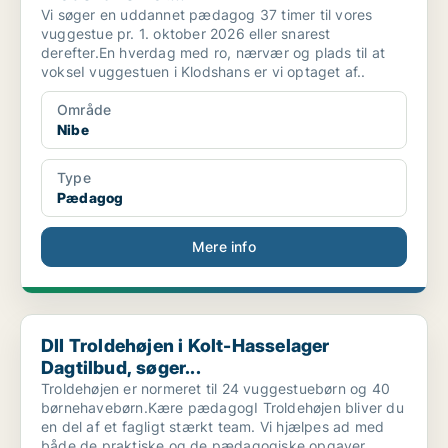
Vi søger en uddannet pædagog 37 timer til vores
vuggestue pr. 1. oktober 2026 eller snarest
derefter.En hverdag med ro, nærvær og plads til at
vokseI vuggestuen i Klodshans er vi optaget af..
Område
Nibe
Type
Pædagog
Mere info
DII Troldehøjen i Kolt-Hasselager Dagtilbud, søger...
DII Troldehøjen i Kolt-Hasselager
Dagtilbud, søger...
Troldehøjen er normeret til 24 vuggestuebørn og 40
børnehavebørn.Kære pædagogI Troldehøjen bliver du
en del af et fagligt stærkt team. Vi hjælpes ad med
både de praktiske og de pædagogiske opgaver,.