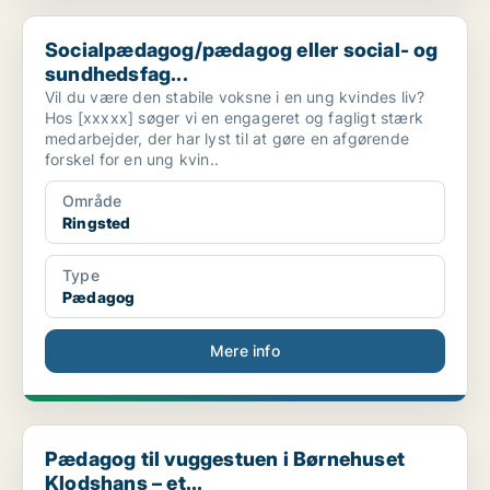
Socialpædagog/pædagog eller social- og sundhedsfag...
Socialpædagog/pædagog eller social- og
sundhedsfag...
Vil du være den stabile voksne i en ung kvindes liv?
Hos [xxxxx] søger vi en engageret og fagligt stærk
medarbejder, der har lyst til at gøre en afgørende
forskel for en ung kvin..
Område
Ringsted
Type
Pædagog
Mere info
Pædagog til vuggestuen i Børnehuset Klodshans – et...
Pædagog til vuggestuen i Børnehuset
Klodshans – et...