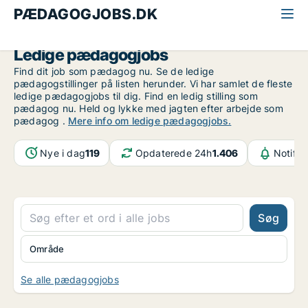
PÆDAGOGJOBS.DK
Alle pædagogjobs
Ledige pædagogjobs
Find dit job som pædagog nu. Se de ledige
pædagogstillinger på listen herunder. Vi har samlet de fleste
ledige pædagogjobs til dig. Find en ledig stilling som
pædagog nu. Held og lykke med jagten efter arbejde som
pædagog .
Mere info om ledige pædagogjobs.
Nye i dag
119
Opdaterede 24h
1.406
Notifik
Søg
Område
Se alle pædagogjobs