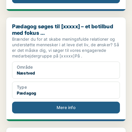
Pædagog søges til [xxxxx] – et botilbud med fokus ...
Pædagog søges til [xxxxx] – et botilbud
med fokus ...
Brænder du for at skabe meningsfulde relationer og
understøtte mennesker i at leve det liv, de ønsker? Så
er det måske dig, vi søger til vores engagerede
medarbejdergruppe på [xxxxx]På .
Område
Næstved
Type
Pædagog
Mere info
Hej! Ja, dig! Hvad siger du til en hverdag fyldt m...