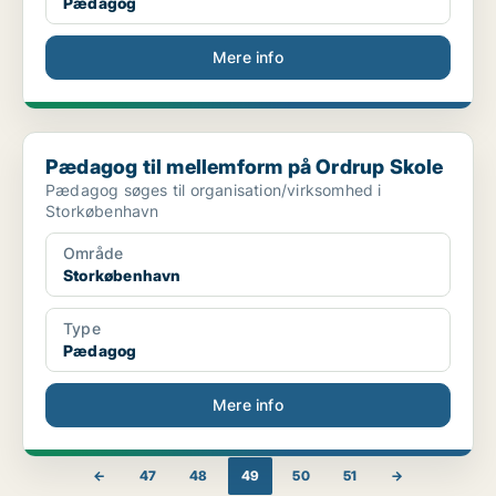
Pædagog
Mere info
Pædagog til mellemform på Ordrup Skole
Pædagog til mellemform på Ordrup Skole
Pædagog søges til organisation/virksomhed i
Storkøbenhavn
Område
Storkøbenhavn
Type
Pædagog
Mere info
←
47
48
49
50
51
→