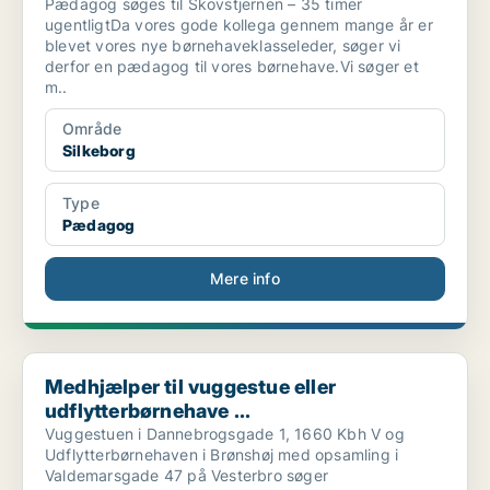
Pædagog søges til Skovstjernen – 35 timer
ugentligtDa vores gode kollega gennem mange år er
blevet vores nye børnehaveklasseleder, søger vi
derfor en pædagog til vores børnehave.Vi søger et
m..
Område
Silkeborg
Type
Pædagog
Mere info
Medhjælper til vuggestue eller udflytterbørnehave ...
Medhjælper til vuggestue eller
udflytterbørnehave ...
Vuggestuen i Dannebrogsgade 1, 1660 Kbh V og
Udflytterbørnehaven i Brønshøj med opsamling i
Valdemarsgade 47 på Vesterbro søger