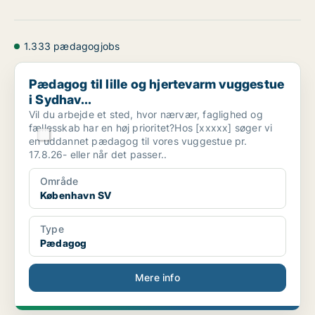
1.333 pædagogjobs
Pædagog til lille og hjertevarm vuggestue i Sydhav...
Pædagog til lille og hjertevarm vuggestue
i Sydhav...
Vil du arbejde et sted, hvor nærvær, faglighed og
fællesskab har en høj prioritet?Hos [xxxxx] søger vi
en uddannet pædagog til vores vuggestue pr.
17.8.26- eller når det passer..
Område
København SV
Type
Pædagog
Mere info