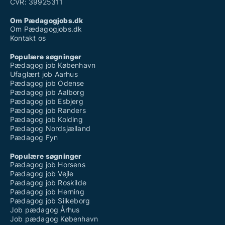
CVR: 39925311
Om Pædagogjobs.dk
Om Pædagogjobs.dk
Kontakt os
Populære søgninger
Pædagog job København
Ufaglært job Aarhus
Pædagog job Odense
Pædagog job Aalborg
Pædagog job Esbjerg
Pædagog job Randers
Pædagog job Kolding
Pædagog Nordsjælland
Pædagog Fyn
Populære søgninger
Pædagog job Horsens
Pædagog job Vejle
Pædagog job Roskilde
Pædagog job Herning
Pædagog job Silkeborg
Job pædagog Århus
Job pædagog København