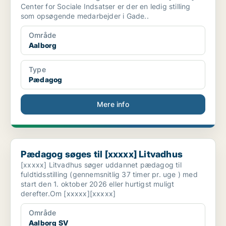
Center for Sociale Indsatser er der en ledig stilling
som opsøgende medarbejder i Gade..
Område
Aalborg
Type
Pædagog
Mere info
Pædagog søges til [xxxxx] Litvadhus
Pædagog søges til [xxxxx] Litvadhus
[xxxxx] Litvadhus søger uddannet pædagog til
fuldtidsstilling (gennemsnitlig 37 timer pr. uge ) med
start den 1. oktober 2026 eller hurtigst muligt
derefter.Om [xxxxx][xxxxx]
Område
Aalborg SV