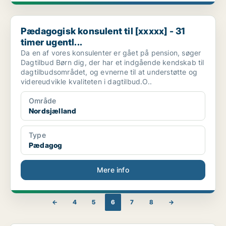
Pædagogisk konsulent til [xxxxx] - 31 timer ugentl...
Pædagogisk konsulent til [xxxxx] - 31
timer ugentl...
Da en af vores konsulenter er gået på pension, søger
Dagtilbud Børn dig, der har et indgående kendskab til
dagtilbudsområdet, og evnerne til at understøtte og
videreudvikle kvaliteten i dagtilbud.O..
Område
Nordsjælland
Type
Pædagog
Mere info
←
4
5
6
7
8
→