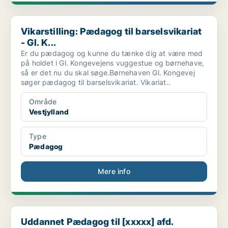
Vikarstilling: Pædagog til barselsvikariat - Gl. K...
Vikarstilling: Pædagog til barselsvikariat
- Gl. K...
Er du pædagog og kunne du tænke dig at være med
på holdet i Gl. Kongevejens vuggestue og børnehave,
så er det nu du skal søge.Børnehaven Gl. Kongevej
søger pædagog til barselsvikariat. Vikariat..
Område
Vestjylland
Type
Pædagog
Mere info
Uddannet Pædagog til [xxxxx] afd. Vasegården på 37...
Uddannet Pædagog til [xxxxx] afd.