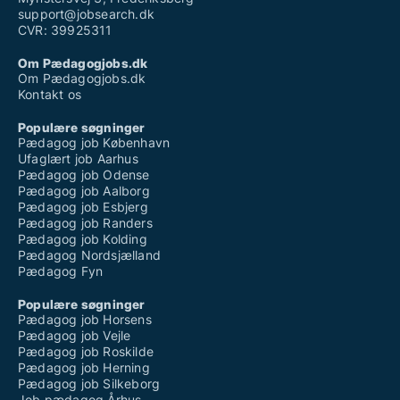
support@jobsearch.dk
CVR: 39925311
Om Pædagogjobs.dk
Om Pædagogjobs.dk
Kontakt os
Populære søgninger
Pædagog job København
Ufaglært job Aarhus
Pædagog job Odense
Pædagog job Aalborg
Pædagog job Esbjerg
Pædagog job Randers
Pædagog job Kolding
Pædagog Nordsjælland
Pædagog Fyn
Populære søgninger
Pædagog job Horsens
Pædagog job Vejle
Pædagog job Roskilde
Pædagog job Herning
Pædagog job Silkeborg
Job pædagog Århus