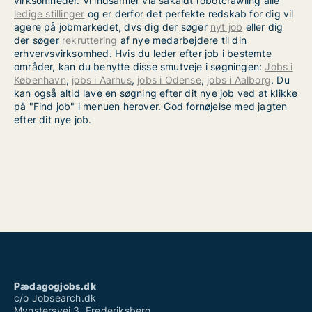
virksomheder. Vi indsamler via såkaldt robotcrawling alle
ledige stillinger
og er derfor det perfekte redskab for dig vil
agere på jobmarkedet, dvs dig der søger
nyt job
eller dig
der søger
rekruttering
af nye medarbejdere til din
erhvervsvirksomhed. Hvis du leder efter job i bestemte
områder, kan du benytte disse smutveje i søgningen:
Jobs i
København
,
jobs i Aarhus
,
jobs i Odense
,
jobs i Aalborg
. Du
kan også altid lave en søgning efter dit nye job ved at klikke
på "Find job" i menuen herover. God fornøjelse med jagten
efter dit nye job.
Pædagogjobs.dk
c/o Jobsearch.dk
Mynstersvej 3, Frederiksberg