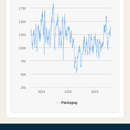
1750
1500
1250
1000
750
500
250
2024
2025
2026
Pædagog