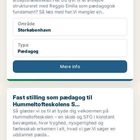
struktureret med Reggio Emilia som pædagogisk
fundament? Så læs med her.Vi mangler en..
Område
Storkøbenhavn
Type
Pædagog
Mere info
Fast stilling som pædagog til Hummeltofteskolens S...
Fast stilling som pædagog til
Hummeltofteskolens S...
Så glæder vi os til at byde dig velkommen på
Hummeltofteskolen – en skole og SFO i konstant
bevægelse, hvor tryghed, nysgerrighed og
fællesskab erkernen i alt, hvad vi gør.Vi søger en
uddannet pæda..