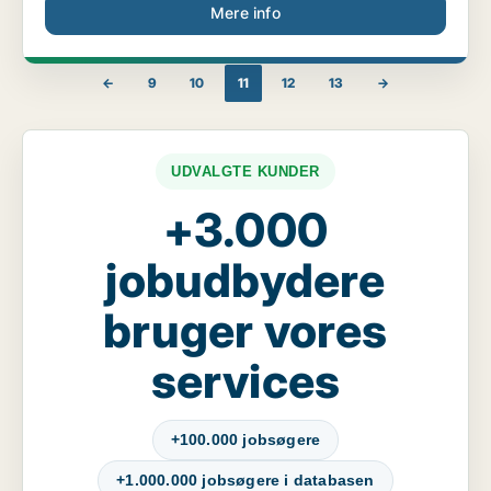
Mere info
←
9
10
11
12
13
→
UDVALGTE KUNDER
+3.000
jobudbydere
bruger vores
services
+100.000 jobsøgere
+1.000.000 jobsøgere i databasen