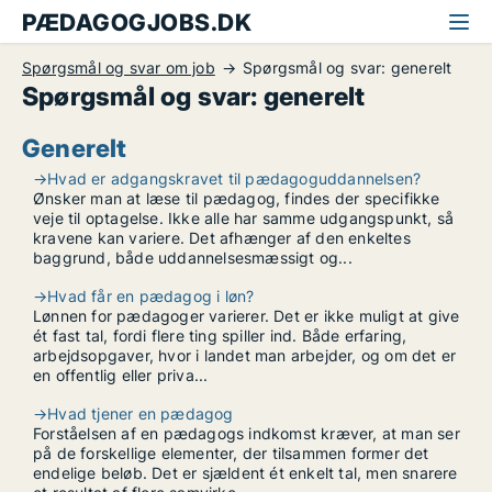
PÆDAGOGJOBS.DK
Spørgsmål og svar om job
Spørgsmål og svar: generelt
Spørgsmål og svar: generelt
Generelt
→
Hvad er adgangskravet til pædagoguddannelsen?
Ønsker man at læse til pædagog, findes der specifikke
veje til optagelse. Ikke alle har samme udgangspunkt, så
kravene kan variere. Det afhænger af den enkeltes
baggrund, både uddannelsesmæssigt og...
→
Hvad får en pædagog i løn?
Lønnen for pædagoger varierer. Det er ikke muligt at give
ét fast tal, fordi flere ting spiller ind. Både erfaring,
arbejdsopgaver, hvor i landet man arbejder, og om det er
en offentlig eller priva...
→
Hvad tjener en pædagog
Forståelsen af en pædagogs indkomst kræver, at man ser
på de forskellige elementer, der tilsammen former det
endelige beløb. Det er sjældent ét enkelt tal, men snarere