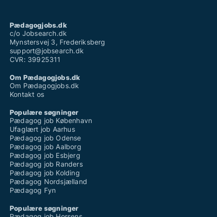
Pædagogjobs.dk
c/o Jobsearch.dk
Mynstersvej 3, Frederiksberg
support@jobsearch.dk
CVR: 39925311
Om Pædagogjobs.dk
Om Pædagogjobs.dk
Kontakt os
Populære søgninger
Pædagog job København
Ufaglært job Aarhus
Pædagog job Odense
Pædagog job Aalborg
Pædagog job Esbjerg
Pædagog job Randers
Pædagog job Kolding
Pædagog Nordsjælland
Pædagog Fyn
Populære søgninger
Pædagog job Horsens