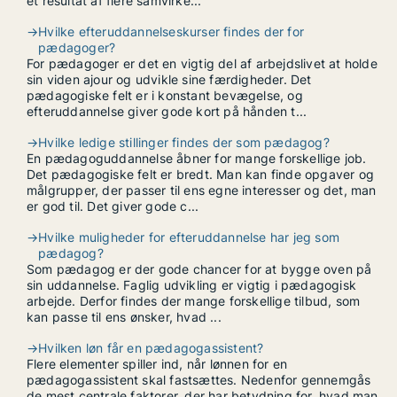
et resultat af flere samvirke...
→
Hvilke efteruddannelseskurser findes der for
pædagoger?
For pædagoger er det en vigtig del af arbejdslivet at holde
sin viden ajour og udvikle sine færdigheder. Det
pædagogiske felt er i konstant bevægelse, og
efteruddannelse giver gode kort på hånden t...
→
Hvilke ledige stillinger findes der som pædagog?
En pædagoguddannelse åbner for mange forskellige job.
Det pædagogiske felt er bredt. Man kan finde opgaver og
målgrupper, der passer til ens egne interesser og det, man
er god til. Det giver gode c...
→
Hvilke muligheder for efteruddannelse har jeg som
pædagog?
Som pædagog er der gode chancer for at bygge oven på
sin uddannelse. Faglig udvikling er vigtig i pædagogisk
arbejde. Derfor findes der mange forskellige tilbud, som
kan passe til ens ønsker, hvad ...
→
Hvilken løn får en pædagogassistent?
Flere elementer spiller ind, når lønnen for en
pædagogassistent skal fastsættes. Nedenfor gennemgås
de mest centrale faktorer, der har betydning for, hvad man