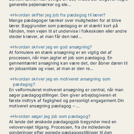
generelle pejlemærker og ele...
→
Hvordan skifter jeg job fra pædagog til lærer?
Mange pædagoger tænker over muligheden for at blive
lærer. Baggrunden som pædagog er et stærkt kort på
hånden, men vejen til at undervise i folkeskolen eller andre
steder kræver, at man får den nød...
→
Hvordan skriver jeg en god ansøgning?
At formulere en stærk ansøgning er en vigtig del af
processen, når man jagter et job som pædagog. En
gennemtænkt ansøgning kan være det, der åbner døren til
en jobsamtale og viser, at man er den re...
→
Hvordan skriver jeg en motiveret ansøgning som
pædagog?
En velformuleret motiveret ansøgning er central, når man
søger pædagogstillinger. Den giver arbejdsgiveren et
første indtryk af faglighed og personligt engagement.Din
motiveret ansøgning pædagog – ...
→
Hvordan søger jeg job som pædagog?
At lande det ønskede pædagogjob begynder med en
velovervejet tilgang. Processen, fra de indledende
sonderinger efter egnede pædagogstillinger til den