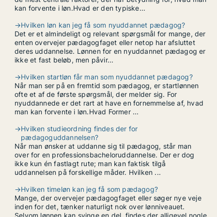
kan forvente i løn.Hvad er den typiske...
→
Hvilken løn kan jeg få som nyuddannet pædagog?
Det er et almindeligt og relevant spørgsmål for mange, der
enten overvejer pædagogfaget eller netop har afsluttet
deres uddannelse. Lønnen for en nyuddannet pædagog er
ikke et fast beløb, men påvir...
→
Hvilken startløn får man som nyuddannet pædagog?
Når man ser på en fremtid som pædagog, er startlønnen
ofte et af de første spørgsmål, der melder sig. For
nyuddannede er det rart at have en fornemmelse af, hvad
man kan forvente i løn.Hvad Former ...
→
Hvilken studieordning findes der for
pædagoguddannelsen?
Når man ønsker at uddanne sig til pædagog, står man
over for en professionsbacheloruddannelse. Der er dog
ikke kun én fastlagt rute; man kan faktisk tilgå
uddannelsen på forskellige måder. Hvilken ...
→
Hvilken timeløn kan jeg få som pædagog?
Mange, der overvejer pædagogfaget eller søger nye veje
inden for det, tænker naturligt nok over lønniveauet.
Selvom lønnen kan svinge en del, findes der alligevel nogle