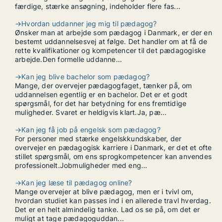
færdige, stærke ansøgning, indeholder flere fas...
→
Hvordan uddanner jeg mig til pædagog?
Ønsker man at arbejde som pædagog i Danmark, er der en
bestemt uddannelsesvej at følge. Det handler om at få de
rette kvalifikationer og kompetencer til det pædagogiske
arbejde.Den formelle uddanne...
→
Kan jeg blive bachelor som pædagog?
Mange, der overvejer pædagogfaget, tænker på, om
uddannelsen egentlig er en bachelor. Det er et godt
spørgsmål, for det har betydning for ens fremtidige
muligheder. Svaret er heldigvis klart.Ja, pæ...
→
Kan jeg få job på engelsk som pædagog?
For personer med stærke engelskkundskaber, der
overvejer en pædagogisk karriere i Danmark, er det et ofte
stillet spørgsmål, om ens sprogkompetencer kan anvendes
professionelt.Jobmuligheder med eng...
→
Kan jeg læse til pædagog online?
Mange overvejer at blive pædagog, men er i tvivl om,
hvordan studiet kan passes ind i en allerede travl hverdag.
Det er en helt almindelig tanke. Lad os se på, om det er
muligt at tage pædagoguddan...