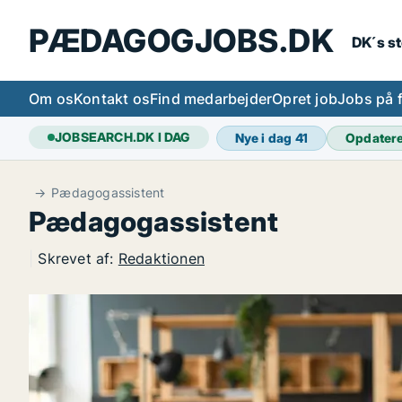
PÆDAGOGJOBS.DK
DK´s s
Om os
Kontakt os
Find medarbejder
Opret job
Jobs på 
JOBSEARCH.DK I DAG
Nye i dag
41
Opdater
Pædagogassistent
Pædagogassistent
|
Skrevet af:
Redaktionen