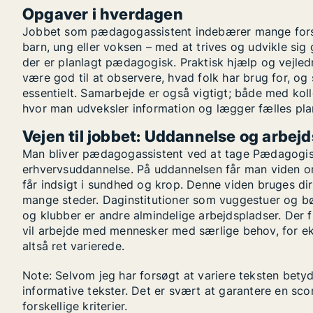
Opgaver i hverdagen
Jobbet som pædagogassistent indebærer mange forskel
barn, ung eller voksen – med at trives og udvikle sig 
der er planlagt pædagogisk. Praktisk hjælp og vejled
være god til at observere, hvad folk har brug for, og 
essentielt. Samarbejde er også vigtigt; både med kol
hvor man udveksler information og lægger fælles plan
Vejen til jobbet: Uddannelse og arbe
Man bliver pædagogassistent ved at tage Pædagogisk
erhvervsuddannelse. På uddannelsen får man viden 
får indsigt i sundhed og krop. Denne viden bruges dir
mange steder. Daginstitutioner som vuggestuer og bø
og klubber er andre almindelige arbejdspladser. Der 
vil arbejde med mennesker med særlige behov, for ek
altså ret varierede.
Note: Selvom jeg har forsøgt at variere teksten betyd
informative tekster. Det er svært at garantere en sc
forskellige kriterier.