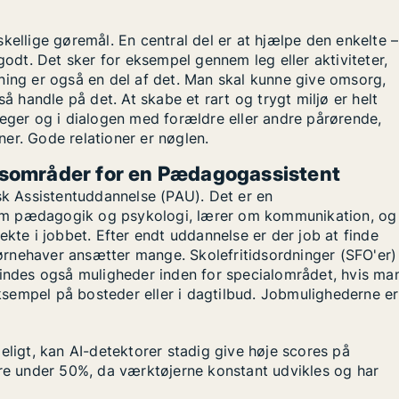
lige gøremål. En central del er at hjælpe den enkelte –
godt. Det sker for eksempel gennem leg eller aktiviteter,
ning er også en del af det. Man skal kunne give omsorg,
så handle på det. At skabe et rart og trygt miljø er helt
leger og i dialogen med forældre eller andre pårørende,
er. Gode relationer er nøglen.
jdsområder for en Pædagogassistent
 Assistentuddannelse (PAU). Det er en
om pædagogik og psykologi, lærer om kommunikation, og
ekte i jobbet. Efter endt uddannelse er der job at finde
rnehaver ansætter mange. Skolefritidsordninger (SFO'er)
findes også muligheder inden for specialområdet, hvis ma
sempel på bosteder eller i dagtilbud. Jobmulighederne er
eligt, kan AI-detektorer stadig give høje scores på
ore under 50%, da værktøjerne konstant udvikles og har